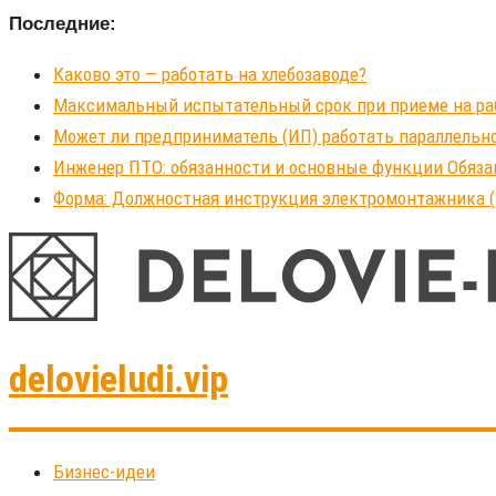
Последние:
Каково это — работать на хлебозаводе?
Максимальный испытательный срок при приеме на рабо
Может ли предприниматель (ИП) работать параллельно
Инженер ПТО: обязанности и основные функции Обяза
Форма: Должностная инструкция электромонтажника (
delovieludi.vip
Бизнес-идеи