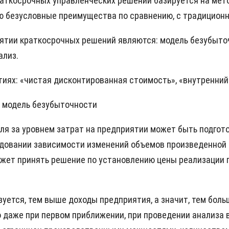
аткосрочных управленческих решений базируется на мето
ю безусловные преимущества по сравнению, с традицион
ятии краткосрочных решений являются: модель безубыточ
ализ.
иях: «чистая дисконтированная стоимость», «внутренний
я модель безубыточности
ля за уровнем затрат на предприятии может быть подгот
довании зависимости изменений объемов произведенной п
ожет принять решение по установлению цены реализации 
уется, тем выше доходы предприятия, а значит, тем больш
 даже при первом приближении, при проведении анализа 