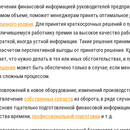
печении финансовой информацией руководителей предпри
имом объеме, поможет менеджерам принять оптимальное 
разного уровня
. Для принятия краткосрочных решений о п
отличившемуся работнику премии за высокое качество раб
краткой, иногда устной информации. Такие решения прин
расчетом перспективной выгоды от принятого решения. К
т, что нужно делать в тех или иных обстоятельствах, и 
решение
может быть обеспечено только в случае, если ме
ма сложным процессом.
овложений в новое оборудование, изменений производств
отвлечение
собственных средств
из оборота, в ряде случ
 основе тщательно подготовленной финансовой информаци
ства времени,
профессиональной подготовки
и т.д.