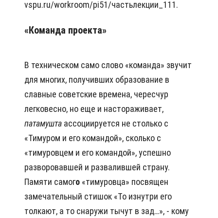
vspu.ru/workroom/pi51/частьлекции_111.
«Команда проекта»
В техническом само слово «команда» звучит
для многих, получивших образование в
славные советские времена, чересчур
легковесно, но еще и настораживает,
патамушта
ассоциируется не столько с
«Тимуром и его командой», сколько с
«тимуровцем и его командой», успешно
разворовавшей и развалившей страну.
Памяти самог
о
«тимуровца» посвящен
замечательный стишок «То изнутри его
толкают, а то снаружи тычут в зад…», - кому