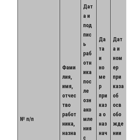
Дат
а и
под
пис
Да
Дат
ь
та
а и
раб
и
ном
отн
Фами
но
ер
ика
лия,
ме
при
пос
имя,
р
каза
ле
отчес
при
об
озн
тво
каз
осв
ако
работ
а о
обо
№ п/п
мле
ника,
наз
жде
ния
назна
нач
нии
с