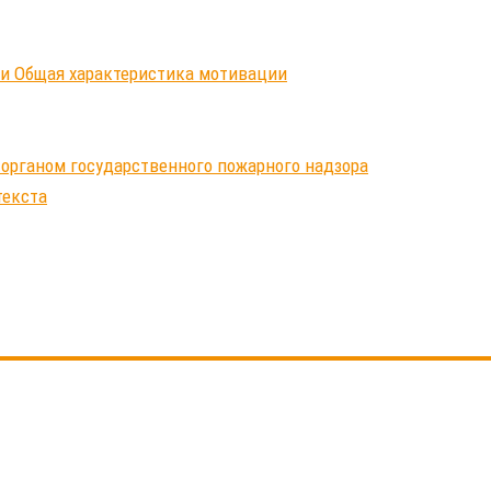
ки Общая характеристика мотивации
 органом государственного пожарного надзора
текста