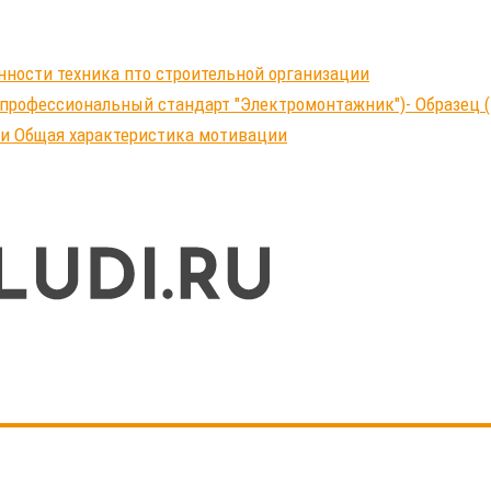
нности техника пто строительной организации
профессиональный стандарт "Электромонтажник")- Образец (
ки Общая характеристика мотивации