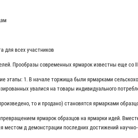
цам
та для всех участников
елей. Прообразы современных ярмарок известны еще со II 
е этапы: 1. В начале торжища были ярмарками сельскох
зированных увалися на товары индивидуального потребл
 произведено, то и продано) становятся ярмарками образ
 превращением ярмарок образцов на ярмарки идей. Вмест
тся местом д демонстрации последних достижений научно-