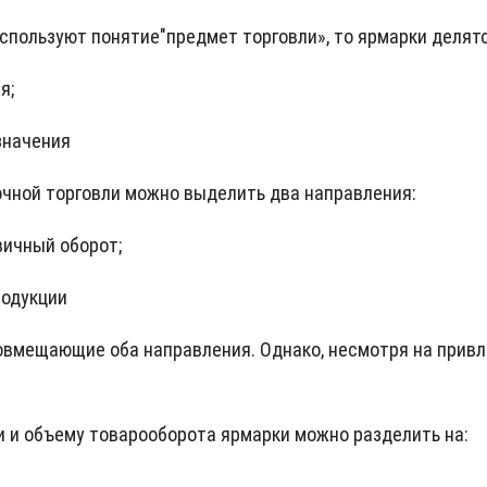
спользуют понятие"предмет торговли», то ярмарки делятс
я;
значения
очной торговли можно выделить два направления:
вичный оборот;
родукции
овмещающие оба направления. Однако, несмотря на привл
 и объему товарооборота ярмарки можно разделить на: