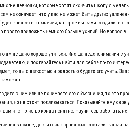
многие девчонки, которые хотят окончить школу с медаль
овсем не означает, что у вас не может быть других увлеч
будет зависеть от мнения, которое вы сами создадите о с
жно просто приложить немного больше усилий. Но вопрос в
о им не дано хорошо учиться. Иногда недопонимания с уч
одавателю, и постарайтесь найти для себя что-то интерес
ет, то вы с легкостью и радостью будете его учить. Зап
возможно.
 ладите с ним или не понимаете его объяснения, то это пр
вания, но не стоит подлизываться. Показывайте ему сво
 вам что-то не до конца понятно. Научитесь работать, не
ичницей в школе, достаточно правильно составить план ра