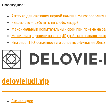
Последние:
Аптечка для оказания первой помощи Межотраслевая 
Каково это — работать на хлебозаводе?
Максимальный испытательный срок при приеме на рабо
Может ли предприниматель (ИП) работать параллельно
Инженер ПТО: обязанности и основные функции Обяза
delovieludi.vip
Бизнес-идеи