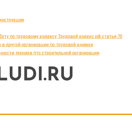
инструкция
ту по трудовому кодексу Трудовой кодекс рф статья 70
 в другой организации по трудовой книжке
нности техника пто строительной организации