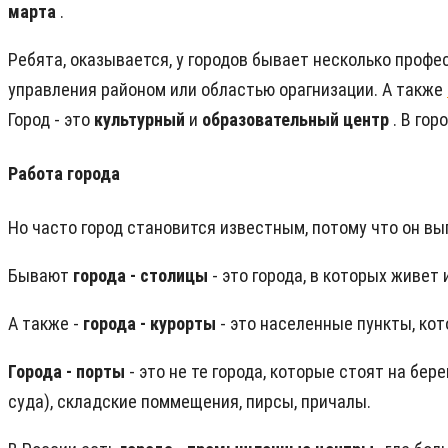
марта
.
Ребята, оказывается, у городов бывает несколько проф
управления районом или областью орагнизации. А также
Город - это
культурный
и
образовательный центр
. В го
Работа города
Но часто город становится известным, потому что он вы
Бывают
города - столицы
- это города, в которых живет
А также -
города - курорты
- это населенные пункты, ко
Города - порты
- это не те города, которые стоят на бе
суда), складские поммещения, пирсы, причалы.