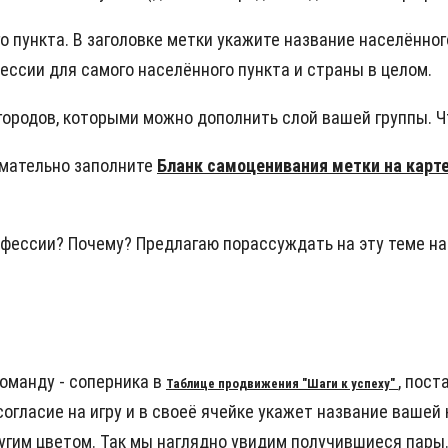
о пункта. В заголовке метки укажите название населённого
ессии для самого населённого пункта и страны в целом.
городов, которыми можно дополнить слой вашей группы. Ч
имательно заполните
Бланк самоценивания метки на карт
офессии? Почему? Предлагаю порассуждать на эту теме на
оманду - соперника в
, пост
Таблице продвижения "Шаги к успеху"
огласие на игру и в своеё ячейке укажет название вашей
угим цветом. Так мы наглядно увидим получившиеся пары