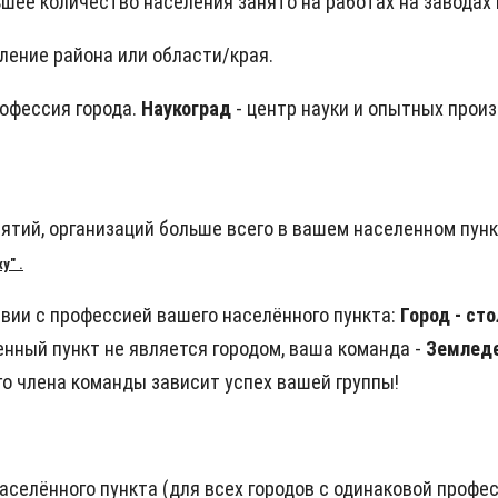
льшее количество населения занято на работах на заводах 
ление района или области/края.
рофессия города.
Наукоград
- центр науки и опытных прои
иятий, организаций больше всего в вашем населенном пун
у" .
вии с профессией вашего населённого пункта:
Город - ст
нный пункт не является городом, ваша команда -
Землед
го члена команды зависит успех вашей группы!
населённого пункта (для всех городов с одинаковой проф