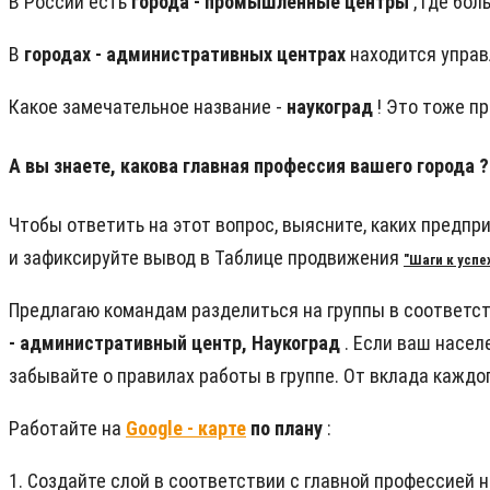
В России есть
города - промышленные центры
, где бо
В
городах - административных центрах
находится управ
Какое замечательное название -
наукоград
! Это тоже п
А вы знаете, какова главная профессия
вашего города
?
Чтобы ответить на этот вопрос, выясните, каких предпр
и зафиксируйте вывод в
Таблице продвижения
"Шаги к успех
Предлагаю командам разделиться на группы в соответст
- административный центр, Наукоград
.
Если ваш населе
забывайте о правилах работы в группе. От вклада каждо
Работайте на
Google - карте
по плану
:
1. Создайте слой в соответствии с главной профессией 