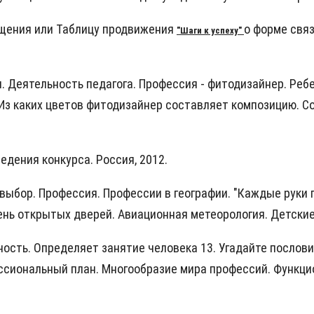
бщения
или Таблицу продвижения
о форме связ
"Шаги к успеху"
. Деятельность педагога. Профессия - фитодизайнер. Реб
 Из каких цветов фитодизайнер составляет композицию. С
дения конкурса. Россия, 2012.
выбор. Профессия. Профессии в географии. "Каждые руки по
 День открытых дверей. Авиационная метеорология. Детски
ность. Определяет занятие человека 13. Угадайте послов
ссиональный план. Многообразие мира профессий. Функци
.