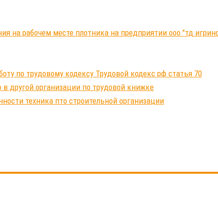
ния на рабочем месте плотника на предприятии ооо "тд игри
ту по трудовому кодексу Трудовой кодекс рф статья 70
 в другой организации по трудовой книжке
нности техника пто строительной организации