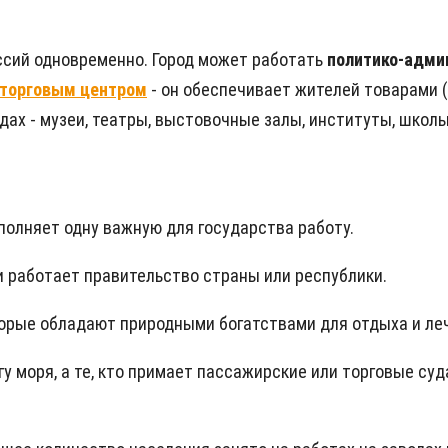
ессий одновременно. Город может работать
политико-адм
торговым центром
- он обеспечивает жителей товарами 
родах - музеи, театры, выстовочные залы, институты, школы
полняет одну важную для государства работу.
 и работает правительство страны или республики.
торые обладают природными богатствами для отдыха и ле
регу моря, а те, кто примает пассажирские или торговые су