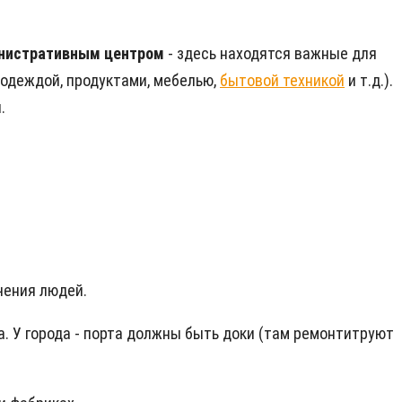
инистративным центром
- здесь находятся важные для
(одеждой, продуктами, мебелью,
бытовой техникой
и т.д.).
.
чения людей.
да. У города - порта должны быть доки (там ремонтитруют