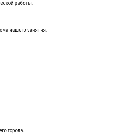
ческой работы.
тема нашего занятия.
го города.