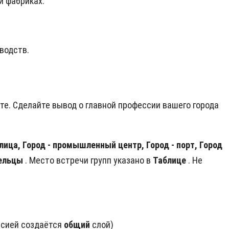
и фабриках.
зводств.
кте. Сделайте вывод о главной профессии вашего города
олица, Город - промышленный центр, Город - порт, Город
ельцы
.
Место встречи групп указано в
Таблице
. Не
ессией создаётся
общий
слой)