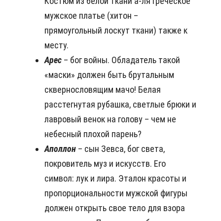
Костюм из белой ткани а-ля греческое
мужское платье (хитон –
прямоугольный лоскут ткани) также к
месту.
Арес
– бог войны. Обладатель такой
«маски» должен быть брутальным
сквернословящим мачо! Белая
расстегнутая рубашка, светлые брюки и
лавровый венок на голову – чем не
небесный плохой парень?
Аполлон
– сын Зевса, бог света,
покровитель муз и искусств. Его
символ: лук и лира. Эталон красоты и
пропорциональности мужской фигуры
должен открыть свое тело для взора