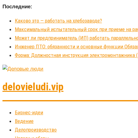
Последние:
Каково это — работать на хлебозаводе?
Максимальный испытательный срок при приеме на рабо
Может ли предприниматель (ИП) работать параллельно
Инженер ПТО: обязанности и основные функции Обяза
Форма: Должностная инструкция электромонтажника (
delovieludi.vip
Бизнес-идеи
Ведение
Делопроизводство