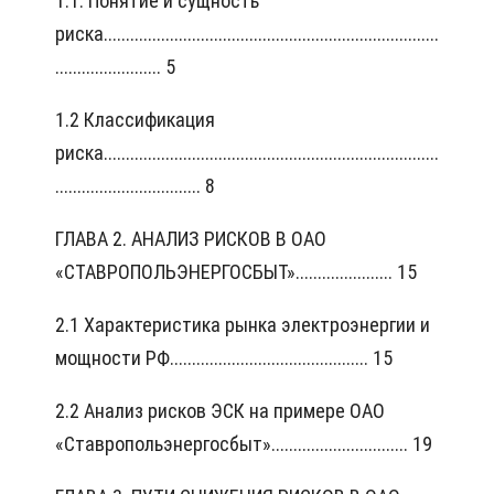
1.1. Понятие и сущность
риска............................................................................
........................ 5
1.2 Классификация
риска............................................................................
................................. 8
ГЛАВА 2. АНАЛИЗ РИСКОВ В ОАО
«СТАВРОПОЛЬЭНЕРГОСБЫТ»...................... 15
2.1 Характеристика рынка электроэнергии и
мощности РФ............................................. 15
2.2 Анализ рисков ЭСК на примере ОАО
«Ставропольэнергосбыт»............................... 19