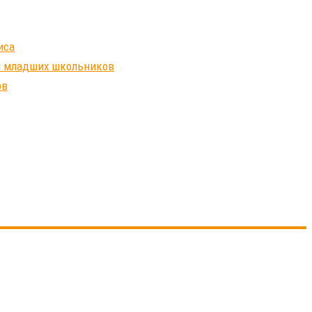
иса
ля младших школьников
ов