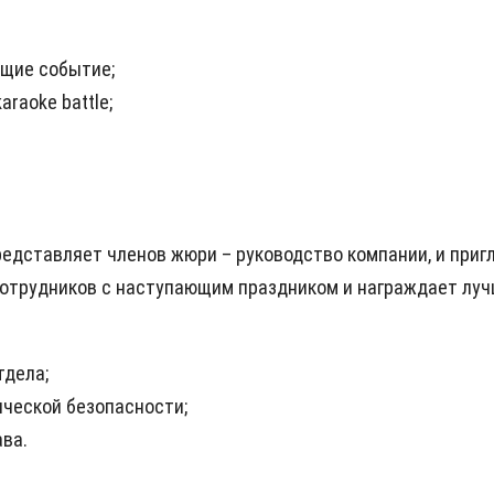
щие событие;
raoke battle;
редставляет членов жюри – руководство компании, и при
сотрудников с наступающим праздником и награждает луч
тдела;
ической безопасности;
ва.