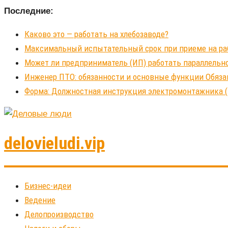
Последние:
Каково это — работать на хлебозаводе?
Максимальный испытательный срок при приеме на рабо
Может ли предприниматель (ИП) работать параллельно
Инженер ПТО: обязанности и основные функции Обяза
Форма: Должностная инструкция электромонтажника (
delovieludi.vip
Бизнес-идеи
Ведение
Делопроизводство