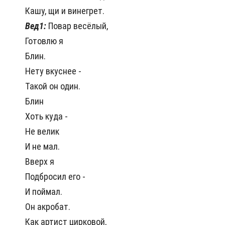
Кашу, щи и винегрет.
Вед1:
Повар весёлый,
Готовлю я
Блин.
Нету вкуснее -
Такой он один.
Блин
Хоть куда -
Не велик
И не мал.
Вверх я
Подбросил его -
И поймал.
Он акробат.
Как артист цирковой,