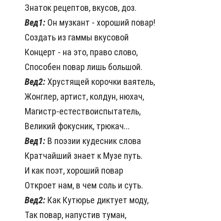
Знаток рецептов, вкусов, доз.
Вед1:
Он музкант - хороший повар!
Создать из гаммы вкусовой
Концерт - на это, право слово,
Способен повар лишь большой.
Вед2:
Хрустящей корочки ваятель,
Жонглер, артист, колдун, нюхач,
Магистр-естествоиспытатель,
Великий фокусник, трюкач...
Вед1:
В поэзии кудесник слова
Кратчайший знает к Музе путь.
И как поэт, хороший повар
Откроет нам, в чем соль и суть.
Вед2:
Как Кутюрье диктует моду,
Так повар, напустив туман,