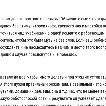
улярно делал короткие перерывы. Объясните ему, что отды
ился без стимуляторов (кофе, крепкого чая и настойки в
точиться над учебниками в одной комнате с работающим 
оритесь, чтобы это была музыка без слов. Если ваш ребено
 осуждайте и не насмехайтесь над ним, вместо этого вос
 данном случае пресловутое «не повезло».
ватало на всё, чтобы много делать и при этом не устават
ля этого нужен правильный режим дня. Правильный - это 
узьями, домашних дел, еды, сна и т.д. Но, что не менее 
кую работоспособность. В результате он успевает сделат
 Дело в том, что при соблюдении режима дня вырабатыва