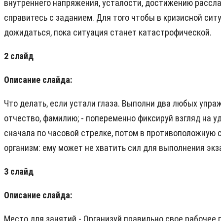
внутреннего напряжения, усталости, достижению расслабл
справитесь с заданием. Для того чтобы в кризисной сит
дожидаться, пока ситуация станет катастрофической.
2 слайд
Описание слайда:
Что делать, если устали глаза. Выполни два любых упражн
отчество, фамилию; - попеременно фиксируй взгляд на уда
сначала по часовой стрелке, потом в противоположную ст
организм: ему может не хватить сил для выполнения экза
3 слайд
Описание слайда:
Место для занятий - Организуй правильно свое рабочее 