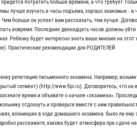
 придется потратить больше времени, а что требует толь
емы лучше изучать в часы подъема, хорошо знакомые - в 
 Чем больше он успеет вам рассказать, тем лучше. Догово
спать вовремя. Последние двенадцать часов должны уйти н
ах. Ребенку будет интересно знать ваше мнение на этот 
кое). Практические рекомендации для РОДИТЕЛЕЙ
ебенку репетицию письменного экзамена. Например, возьми
рытый сегмент) (http://www.fipi.ru). Договоритесь, что н
засеките время и объявите о начале «экзамена». Проследи
школьнику отдохнуть и проверьте вместе с ним правильно
ениях, возникших в ходе домашнего экзамена: было ли ему
подробно расскажите, какова будет атмосфера при сдаче н