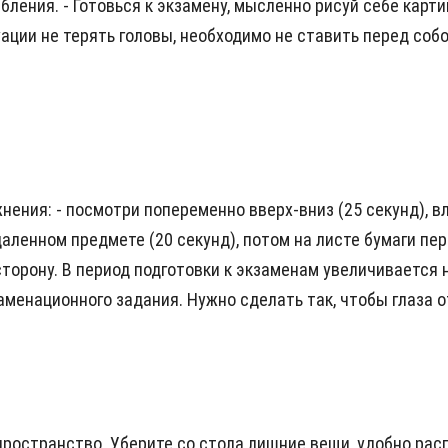
ения. - Готовься к экзамену, мысленно рисуй себе картин
уации не терять головы, необходимо не ставить перед соб
ения: - посмотри попеременно вверх-вниз (25 секунд), вле
ленном предме­те (20 секунд), потом на листе бумаги пере
орону. В период подготовки к экзаменам увеличивается наг
ме­национного задания. Нужно сделать так, чтобы глаза о
пространство. Уберите со стола лишние вещи, удобно рас