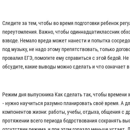
Следите за тем, чтобы во время подготовки ребенок рег
переутомления. Важно, чтобы одиннадцатиклассник обход
взводе. Немало вреда может нанести и попытка сосредо
под музыку, не надо этому препятствовать, только догов
провалил ЕГЭ, помогите ему справиться с этой бедой. Не
обсудите, какие выводы можно сделать и что означает в
Режим дня выпускника Как сделать так, чтобы времени х
- нужно научиться разумно планировать своё время. А д
компонентов жизни: работы, учебы, отдыха, общения с др
протяжении всего периода бодрствования сохранять высо
отсутствии режима, и при этом гораздо меньше устает.