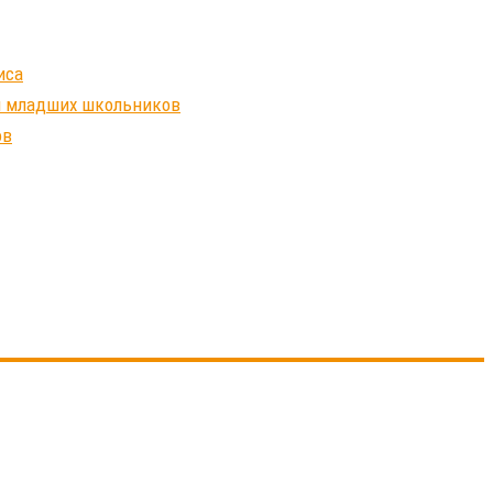
иса
ля младших школьников
ов