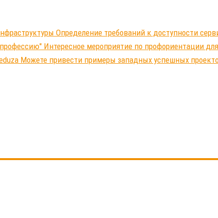
-инфраструктуры Определение требований к доступности серв
 профессию" Интересное мероприятие по профориентации д
Meduza Можете привести примеры западных успешных проект