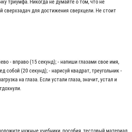
ку триумфа. Никогда не думайте о том, что не
ой сверхзадач для достижения сверхцели. Не стоит
во - вправо (15 секунд); - напиши глазами свое имя,
д собой (20 секунд); - нарисуй квадрат, треугольник -
рузка на глаза. Если устали глаза, значит, устал и
тдохнули.
положите нужные учебники, пособия, тестовый материал,