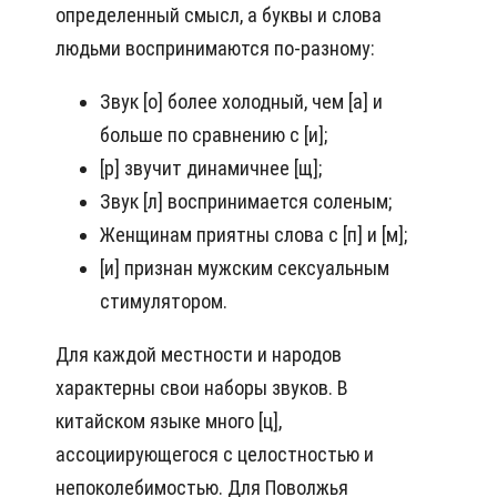
определенный смысл, а буквы и слова
людьми воспринимаются по-разному:
Звук [о] более холодный, чем [а] и
больше по сравнению с [и];
[р] звучит динамичнее [щ];
Звук [л] воспринимается соленым;
Женщинам приятны слова с [п] и [м];
[и] признан мужским сексуальным
стимулятором.
Для каждой местности и народов
характерны свои наборы звуков. В
китайском языке много [ц],
ассоциирующегося с целостностью и
непоколебимостью. Для Поволжья