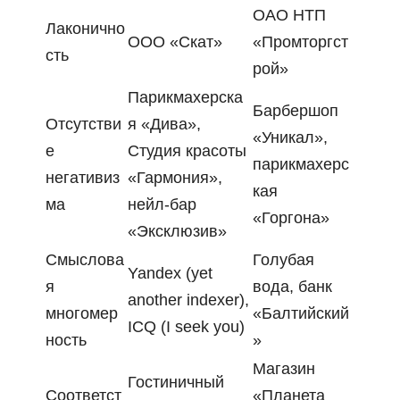
ОАО НТП
Лаконично
ООО «Скат»
«Промторгст
сть
рой»
Парикмахерска
Барбершоп
Отсутстви
я «Дива»,
«Уникал»,
е
Студия красоты
парикмахерс
негативиз
«Гармония»,
кая
ма
нейл-бар
«Горгона»
«Эксклюзив»
Смыслова
Голубая
Yandex (yet
я
вода, банк
another indexer),
многомер
«Балтийский
ICQ (I seek you)
ность
»
Магазин
Гостиничный
Соответст
«Планета