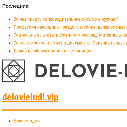
Последние:
Зачем писать сопроводительное письмо в журнал?
Профессия начальник поезда: описание, должностные 
Социальные льготы работникам оао ржд Материальна
Сельские закупки. Учет и документы. Закупка продукт
Качество обслуживания в гостиницах
delovieludi.vip
Бизнес-идеи