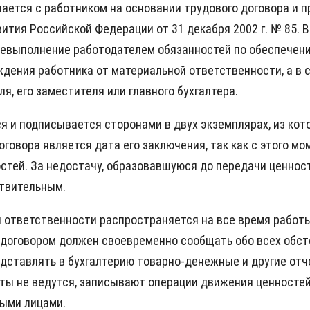
ается с работником на основании трудового договора и п
ития Российской Федерации от 31 декабря 2002 г. № 85. 
Невыполнение работодателем обязанностей по обеспечен
ждения работника от материальной ответственности, а в 
я, его заместителя или главного бухгалтера.
 и подписывается сторонами в двух экземплярах, из кото
овора является дата его заключения, так как с этого мом
стей. За недостачу, образовавшуюся до передачи ценност
ствительным.
й ответственности распространяется на все время работ
 договором должен своевременно сообщать обо всех обс
редставлять в бухгалтерию товарно-денежные и другие от
еты не ведутся, записывают операции движения ценностей
ыми лицами.