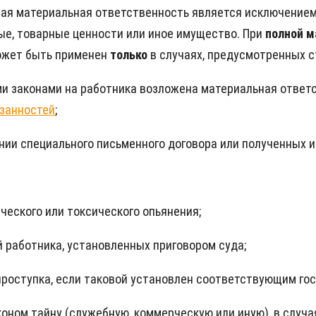
ная материальная ответственность является исключением
е, товарные ценности или иное имущество. При
полной м
может быть применен
только
в случаях, предусмотренных ст
ми законами на работника возложена материальная ответ
занностей
;
нии специального письменного договора или полученных и
ческого или токсического опьянения;
й работника, установленных приговором суда;
проступка, если таковой установлен соответствующим го
оном тайну (служебную, коммерческую или иную), в случ