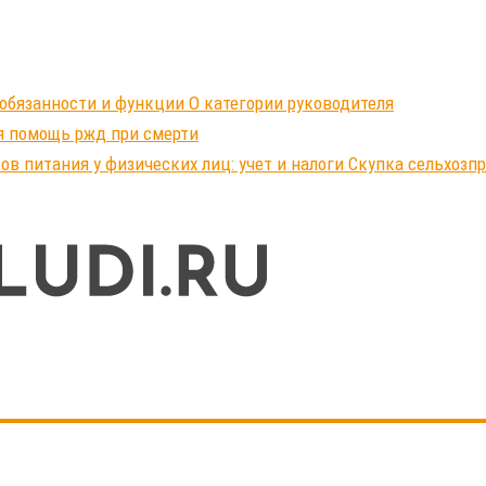
обязанности и функции О категории руководителя
я помощь ржд при смерти
ов питания у физических лиц: учет и налоги Скупка сельхозп