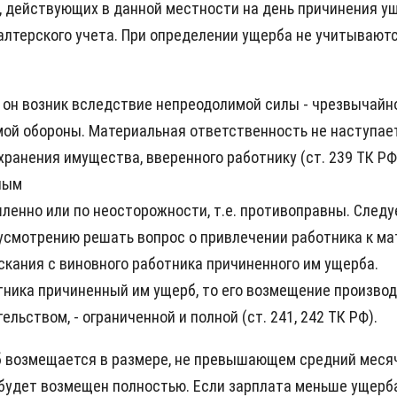
 действующих в данной местности на день причинения ущ
алтерского учета. При определении ущерба не учитывают
и он возник вследствие непреодолимой силы - чрезвычайн
мой обороны. Материальная ответственность не наступае
ранения имущества, вверенного работнику (ст. 239 ТК РФ
ным
ленно или по неосторожности, т.е. противоправны. След
смотрению решать вопрос о привлечении работника к мат
скания с виновного работника причиненного им ущерба.
отника причиненный им ущерб, то его возмещение произво
ьством, - ограниченной и полной (ст. 241, 242 ТК РФ).
 возмещается в размере, не превышающем средний месячн
удет возмещен полностью. Если зарплата меньше ущерба -