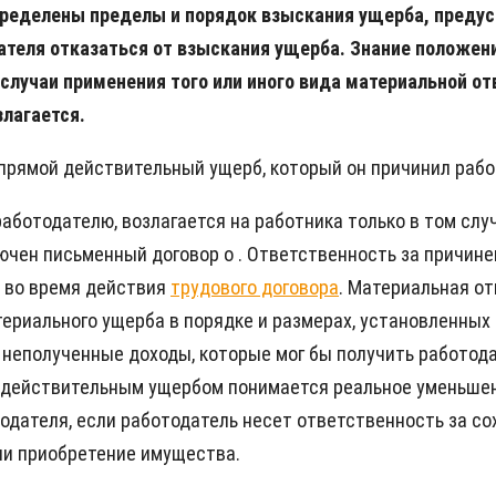
определены пределы и порядок взыскания ущерба, преду
дателя отказаться от взыскания ущерба. Знание положен
случаи применения того или иного вида материальной от
злагается.
ь прямой действительный ущерб, который он причинил раб
аботодателю, возлагается на работника только в том слу
ючен письменный договор о . Ответственность за причине
 во время действия
трудового договора
. Материальная о
ериального ущерба в порядке и размерах, установленных
неполученные доходы, которые мог бы получить работодат
м действительным ущербом понимается реальное уменьше
одателя, если работодатель несет ответственность за со
ли приобретение имущества.