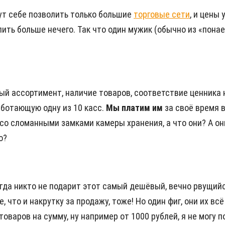
гут себе позволить только большие
торговые сети
, и цены
упить больше нечего. Так что один мужик (обычно из «пона
й ассортимент, наличие товаров, соответствие ценника на 
работающую одну из 10 касс.
Мы платим им
за своё время в
 со сломанными замками камеры хранения, а что они? А они
о?
огда никто не подарит этот самый дешёвый, вечно рвущийс
 что и накрутку за продажу, тоже! Но один фиг, они их всё
оваров на сумму, ну например от 1000 рублей, я не могу п