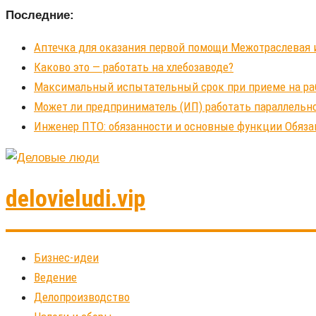
Последние:
Аптечка для оказания первой помощи Межотраслевая 
Каково это — работать на хлебозаводе?
Максимальный испытательный срок при приеме на рабо
Может ли предприниматель (ИП) работать параллельно
Инженер ПТО: обязанности и основные функции Обяза
delovieludi.vip
Бизнес-идеи
Ведение
Делопроизводство