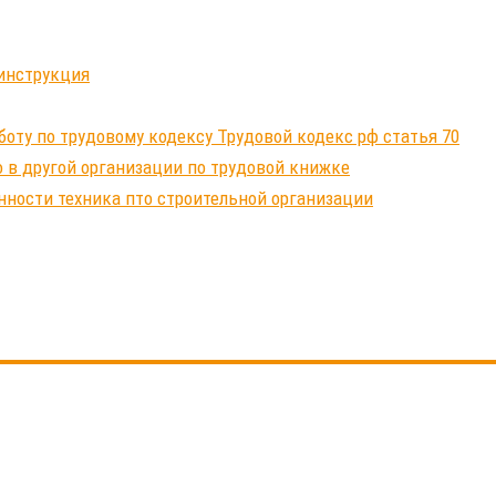
инструкция
ту по трудовому кодексу Трудовой кодекс рф статья 70
 в другой организации по трудовой книжке
нности техника пто строительной организации