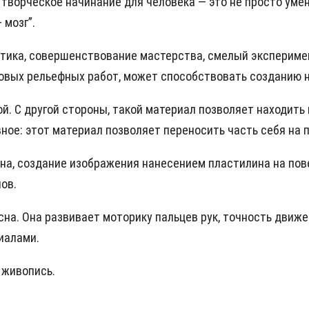
ворческое начинание для человека — это не просто умени
 мозг”.
тика, совершенствование мастерства, смелый эксперимент
новых рельефных работ, может способствовать созданию 
ой. С другой стороны, такой материал позволяет находит
вное: этот материал позволяет переносить часть себя на 
ина, создание изображения нанесением пластилина на пов
ов.
сна. Она развивает моторику пальцев рук, точность движ
иалами.
 живопись.