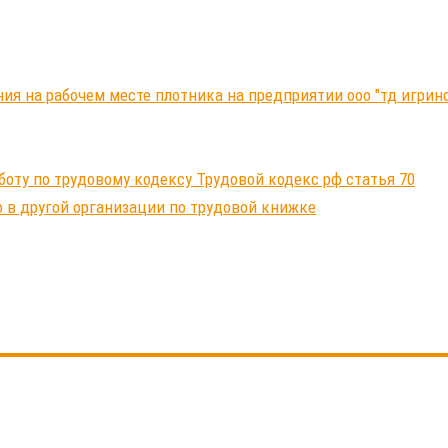
ния на рабочем месте плотника на предприятии ооо "тд игри
ту по трудовому кодексу Трудовой кодекс рф статья 70
 в другой организации по трудовой книжке