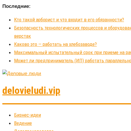
Последние:
Кто такой арборист и что входит в его обязанности?
Безопасность технологических процессов и оборудова
верстак
Каково это — работать на хлебозаводе?
Максимальный испытательный срок при приеме на рабо
Может ли предприниматель (ИП) работать параллельно
delovieludi.vip
Бизнес-идеи
Ведение