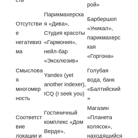
сть
рой»
Парикмахерска
Барбершоп
Отсутстви
я «Дива»,
«Уникал»,
е
Студия красоты
парикмахерс
негативиз
«Гармония»,
кая
ма
нейл-бар
«Горгона»
«Эксклюзив»
Смыслова
Голубая
Yandex (yet
я
вода, банк
another indexer),
многомер
«Балтийский
ICQ (I seek you)
ность
»
Магазин
Гостиничный
Соответст
«Планета
комплекс «Дом
вие
колясок»,
Верде»,
локации и
находящийся