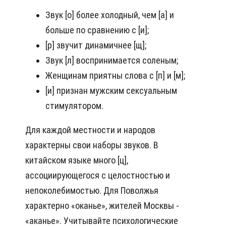
Звук [о] более холодный, чем [а] и
больше по сравнению с [и];
[р] звучит динамичнее [щ];
Звук [л] воспринимается соленым;
Женщинам приятны слова с [п] и [м];
[и] признан мужским сексуальным
стимулятором.
Для каждой местности и народов
характерны свои наборы звуков. В
китайском языке много [ц],
ассоциирующегося с целостностью и
непоколебимостью. Для Поволжья
характерно «оканье», жителей Москвы -
«аканье». Учитывайте психологические