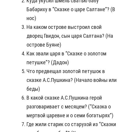
Куда укусил шмель сватью бабу
Бабариху в “Сказке о царе Салтане”? (В
нос)
На каком острове выстроил свой
дворец Гвидон, сын царя Салтана? (На
острове Буяне)
Как звали царя в “Сказке о золотом
петушке”? (Дадон)
Что предвещал золотой петушок в
сказке А.С.Пушкина? (Начало войны или
беды)
В какой сказке А.С.Пушкина герой
разговаривает с месяцем? (“Сказка о
мертвой царевне и о семи богатырях”)
Где жили старик со старухой из “Сказки