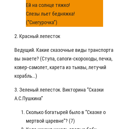
Ей на солнце тяжко!
Слезы льет бедняжка!
(“Снегурочка”)
2. Красный лепесток
Ведущий. Какие сказочные виды транспорта
вы знаете? (Ступа, сапоги-скороходы, печка,
ковер-самолет, карета из тыквы, летучий
корабль...)
3. Зеленый лепесток. Викторина “Сказки
А.С.Пушкина”
Сколько богатырей было в “Сказке о
мертвой царевне”? (7)