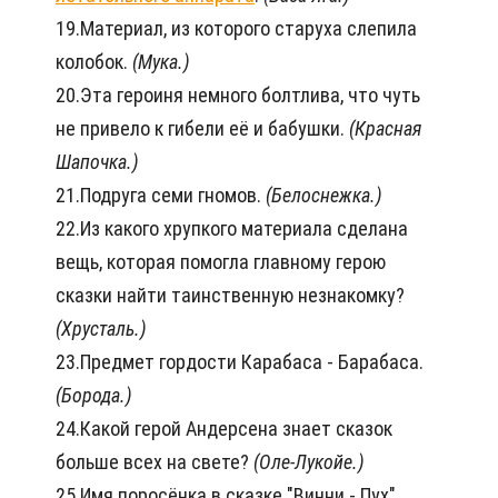
19.Материал, из которого старуха слепила
колобок.
(Мука.)
20.Эта героиня немного болтлива, что чуть
не привело к гибели её и бабушки.
(Красная
Шапочка.)
21.Подруга семи гномов.
(Белоснежка.)
22.Из какого хрупкого материала сделана
вещь, которая помогла главному герою
сказки найти таинственную незнакомку?
(Хрусталь.)
23.Предмет гордости Карабаса - Барабаса.
(Борода.)
24.Какой герой Андерсена знает сказок
больше всех на свете?
(Оле-Лукойе.)
25.Имя поросёнка в сказке "Винни - Пух".