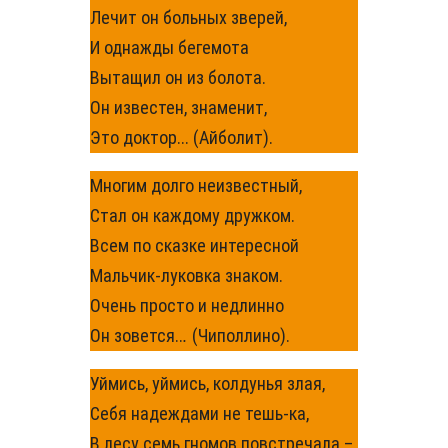
Лечит он больных зверей,
И однажды бегемота
Вытащил он из болота.
Он известен, знаменит,
Это доктор... (Айболит).
Многим долго неизвестный,
Стал он каждому дружком.
Всем по сказке интересной
Мальчик-луковка знаком.
Очень просто и недлинно
Он зовется..
.
(Чиполлино).
Уймись, уймись, колдунья злая,
Себя надеждами не тешь-ка,
В лесу семь гномов повстречала –