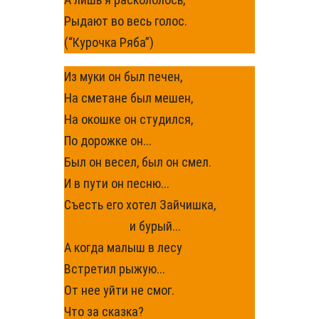
Рыдают во весь голос.
(“Курочка Ряба”)
Из муки он был печен,
На сметане был мешен,
На окошке он студился,
По дорожке он...
Был он весел, был он смел.
И в пути он песню...
Съесть его хотел Зайчишка,
Серый волк
и бурый...
А когда малыш в лесу
Встретил рыжую...
От нее уйти не смог.
Что за сказка?