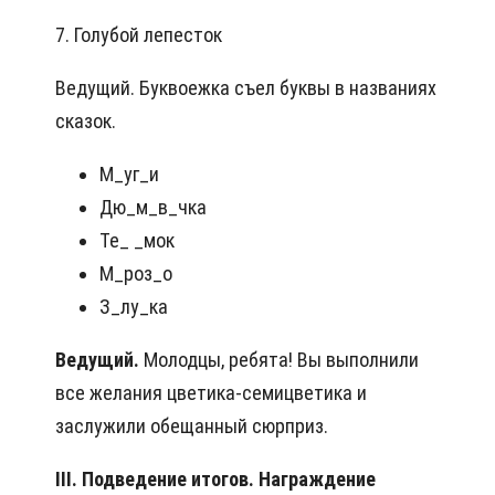
7. Голубой лепесток
Ведущий. Буквоежка съел буквы в названиях
сказок.
М_уг_и
Дю_м_в_чка
Те_ _мок
М_роз_о
З_лу_ка
Ведущий.
Молодцы, ребята! Вы выполнили
все желания цветика-семицветика и
заслужили обещанный сюрприз.
III. Подведение итогов. Награждение