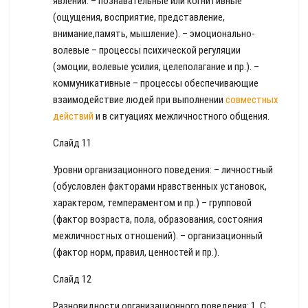
явлений. – познавательные или когнитивные
(ощущения, восприятие, представление,
внимание,память, мышление). – эмоционально-
волевые – процессы психической регуляции
(эмоции, волевые усилия, целеполагание и пр.). –
коммуникативные – процессы обеспечивающие
взаимодействие людей при выполнении
совместных
действий
и в ситуациях межличностного общения.
Слайд 11
Уровни организационного поведения: – личностный
(обусловлен факторами нравственных установок,
характером, темпераментом и пр.) – групповой
(фактор возраста, пола, образования, состояния
межличностных отношений). – организационный
(фактор норм, правил, ценностей и пр.).
Слайд 12
Разновидности организационного поведения: 1. С