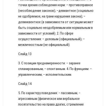
точки зрения соблюдения норм: – противоправное
(несоблюдение законов); –девиантное (социально
не одобряемое, на грани нарушения закона); –
делинквентное (в зависимости от ситуации может
быть социально неодобряемым или нормальным в
зависимости от условий). 2. По сфере
осуществления: – деловым (официальный); –
межличностным (не официальный).
Слайд 13
3. С позиции преднамеренности: – заранее
спланированным; – спонтанным. 4. По функциям: –
управленческим; – исполнительским.
Слайд 14
5. По характеру поведения: – пассивным; –
агрессивным (физическое или вербальное
посягательство на права других, стремление