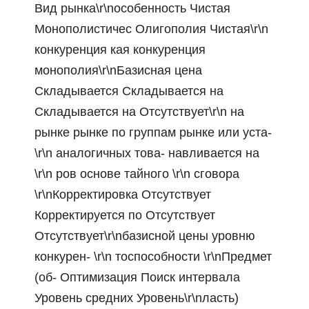
Вид рынка\r\nособенность Чистая
Монополистичес Олигополия Чистая\r\n
конкуренция кая конкуренция
монополия\r\nБазисная цена
Складывается Складывается на
Складывается на Отсутствует\r\n на
рынке рынке по группам рынке или уста-
\r\n аналогичных това- навливается на
\r\n ров основе тайного \r\n сговора
\r\nКорректировка Отсутствует
Корректируется по Отсутствует
Отсутствует\r\nбазисной цены уровню
конкурен- \r\n тоспособности \r\nПредмет
(об- Оптимизация Поиск интервала
Уровень средних Уровень\r\nласть)