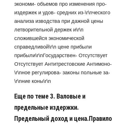
экономи- объемов про изменения про-
издержек и удов- средних из-\r\nческого
анализа изводства при дажной цены
летворительной держек и\r\n
сложившейся экономической
справедливой\r\n цене прибыли
прибыли\r\nГосударствен- Отсутствует
Отсутствует Антитрестовские Антимоно-
\r\nное регулирова- законы польные за-
\r\nние коны\r\n
Еще по теме 3. Валовые и
предельные издержки.
Предельный доход и цена.Правило