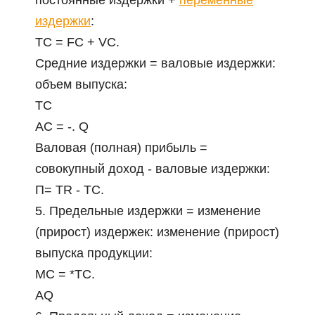
постоянные издержки +
переменные
издержки
:
ТС = FC + VC.
Средние издержки = валовые издержки:
объем выпуска:
TC
АС = -. Q
Валовая (полная) прибыль =
совокупный доход - валовые издержки:
П= ТR - ТС.
5. Предельные издержки = изменение
(прирост) издержек: изменение (прирост)
выпуска продукции:
МС = *TC.
AQ