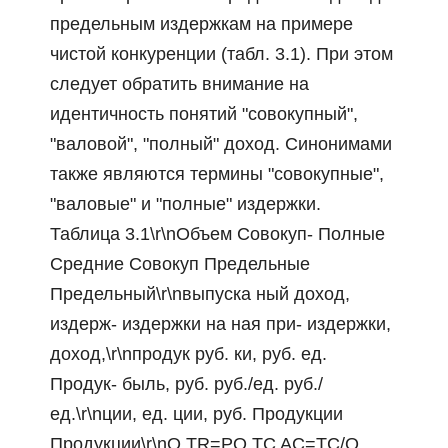
предельным издержкам на примере
чистой конкуренции (табл. 3.1). При этом
следует обратить внимание на
идентичность понятий "совокупный",
"валовой", "полный" доход. Синонимами
также являются термины "совокупные",
"валовые" и "полные" издержки.
Таблица 3.1\r\nОбъем Совокуп- Полные
Средние Совокуп Предельные
Предельный\r\nвыпуска ный доход,
издерж- издержки на ная при- издержки,
доход,\r\nпродук руб. ки, руб. ед.
Продук- быль, руб. руб./ед. руб./
ед.\r\nции, ед. ции, руб. Продукции
Продукции\r\nQ TR=PQ TC AC=TC/Q