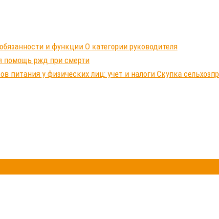
обязанности и функции О категории руководителя
я помощь ржд при смерти
ов питания у физических лиц: учет и налоги Скупка сельхозп