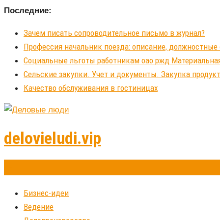
Последние:
Зачем писать сопроводительное письмо в журнал?
Профессия начальник поезда: описание, должностные 
Социальные льготы работникам оао ржд Материальна
Сельские закупки. Учет и документы. Закупка продукт
Качество обслуживания в гостиницах
delovieludi.vip
Бизнес-идеи
Ведение