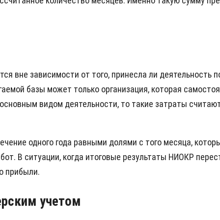
ассчитанное количество месяцев. Именно такую сумму пр
ся вне зависимости от того, принесла ли деятельность п
гаемой базы может только организация, которая самосто
 основным видом деятельности, то такие затраты считаю
ечение одного года равными долями с того месяца, кот
бот. В ситуации, когда итоговые результаты НИОКР перес
о прибыли.
ерским учетом