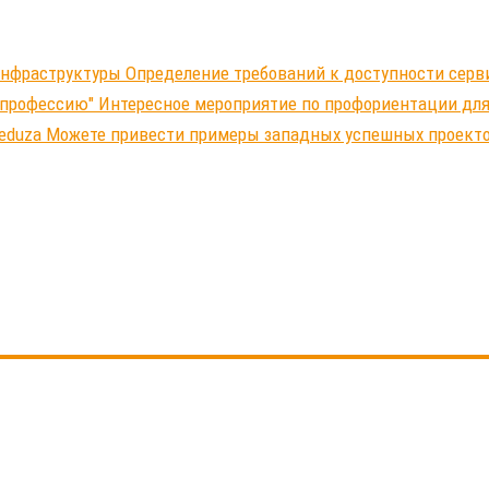
-инфраструктуры Определение требований к доступности серв
 профессию" Интересное мероприятие по профориентации д
Meduza Можете привести примеры западных успешных проект