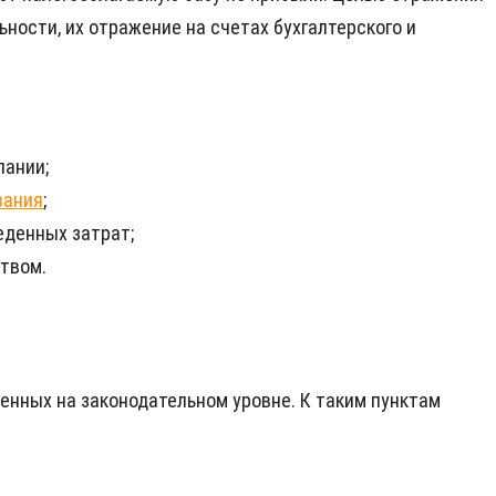
ности, их отражение на счетах бухгалтерского и
пании;
вания
;
еденных затрат;
ством.
енных на законодательном уровне. К таким пунктам