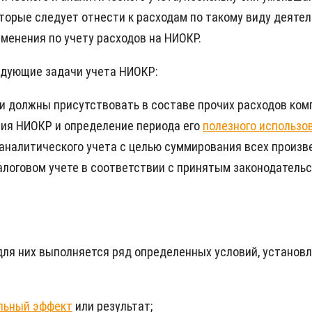
торые следует отнести к расходам по такому виду деятель
менения по учету расходов на НИОКР.
едующие задачи учета НИОКР:
ни должны присутствовать в составе прочих расходов ком
ния НИОКР и определение периода его
полезного использо
 аналитического учета с целью суммирования всех произв
алоговом учете в соответствии с принятым законодатель
для них выполняется ряд определенных условий, установл
льный эффект
или результат;