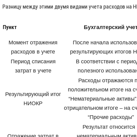
Разницу между этими двумя видами учета расходов на 
Пункт
Бухгалтерский уче
Момент отражения
После начала использо
расходов в учете
результирующих итогов 
Период списания
В соответствии с пери
затрат в учете
полезного использова
Расходы отражаются 
положительном итоге на с
Результирующий итог
“Нематериальные активы”,
НИОКР
отрицательном итоге – на сч
“Прочие расходы”
Результат относится 
Отражение затрат в
нематериальным актив