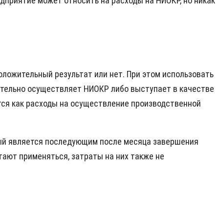
едприятие может относить на расходы на НИОКР, но никак
оложительный результат или нет. При этом использовать
ятельно осуществляет НИОКР либо выступает в качестве
тся как расходы на осуществление производственной
орый является последующим после месяца завершения
тают применяться, затраты на них также не