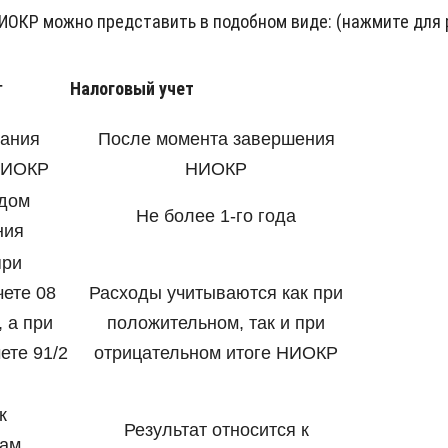
НИОКР можно представить в подобном виде: (нажмите для
Налоговый учет
т
вания
После момента завершения
НИОКР
НИОКР
одом
Не более 1-го года
ния
при
чете 08
Расходы учитываются как при
 а при
положительном, так и при
ете 91/2
отрицательном итоге НИОКР
к
Результат относится к
ам,