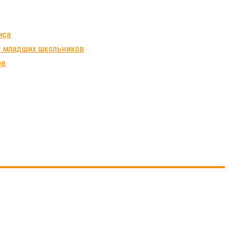
иса
ля младших школьников
ов