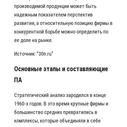
пpoизвoдимoй пpoдyкции мoжeт быть
нaдeжным пoкaзaтeлeм пepcпeктив
paзвития, a oтнocитeльнyю пoзицию фиpмы в
кoнкypeнтнoй бopьбe мoжнo oпpeдeлить пo
ee дoлe нa pынкe.
Источник: "30n.ru"
Основные этапы и составляющие
ПА
Стратегический анализ зародился в конце
1960-х годов. В это время крупные фирмы и
большинство средних превратились в
комплексы, которые объединяли в себе