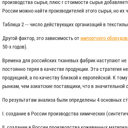
производства сырья, плюс r стоимости сырья добавляет
России можно найти производителей этого сырья, но их чи
Таблица 2 -- число действующих организаций в текстиль
Другой фактор, это зависимость от
импортного оборудов
50-х годов).
Времена для российских тканевых фабрик наступают не с
постоянно теряя в качестве продукции. Эта стратегия н
продукцией, а по качеству близкой к европейской. К то
рынкам, чем азиатские поставщики, что в значительной с
По результатам анализа были определены 4 основных с
I. создание в России производства химических (синтети
II. создание в России производства кожевенных материа