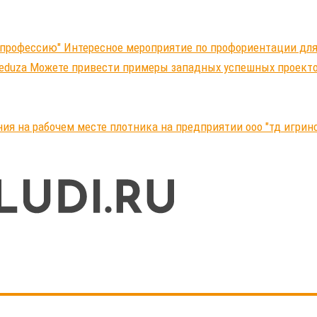
 профессию" Интересное мероприятие по профориентации д
Meduza Можете привести примеры западных успешных проект
ния на рабочем месте плотника на предприятии ооо "тд игри