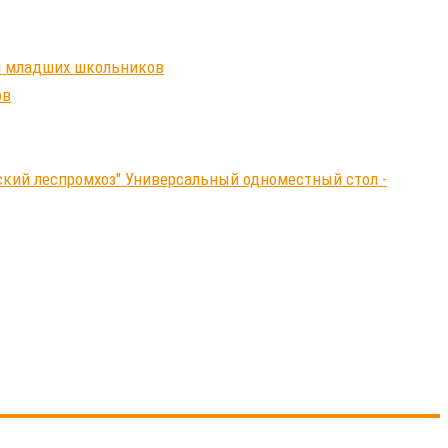
ля младших школьников
ов
нский леспромхоз" Универсальный одноместный стол -