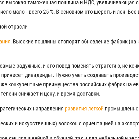
ся высокая таможенная пошлина и НДС, увеличивающая ст
сло мало - всего 25 %. В основном это шерсть и лен. Все 
ной отрасли
ания
. Высокие пошлины стопорят обновление фабрик (на 
амые радужные, и это повод поменять стратегию, не конк
е принесет дивиденды . Нужно уметь создавать производст
му же конкурентные преимущества российских фабрик на ев
тепени снижает и цену, и время доставки.
тратегических направления
развития легкой
промышленност
ческих и искусственных) волокон с ориентацией на экспор
лов как для швейной и обувной, так и для мебельной и а