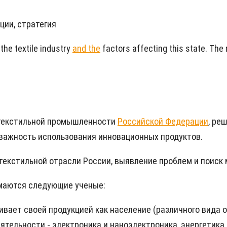
ции, стратегия
the textile industry
and the
factors affecting this state. The
 текстильной промышленности
Российской Федерации
, ре
 важность использования инновационных продуктов.
 текстильной отрасли России, выявление проблем и поиск 
имаются следующие ученые:
ает своей продукцией как население (различного вида од
тельности - электроника и наноэлектроника, энергетика,