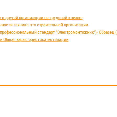
 в другой организации по трудовой книжке
нности техника пто строительной организации
профессиональный стандарт "Электромонтажник")- Образец (
ки Общая характеристика мотивации