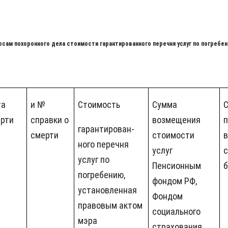
сам похоронного дела стоимости гарантированного перечня услуг по погребе
та
и №
Стоимость
Сумма
С
рти
справки о
возмещения
гарантирован-
смерти
стоимости
ного перечня
услуг
услуг по
Пенсионным
погребению,
фондом РФ,
установленная
Фондом
правовым актом
социального
мэра
страхования