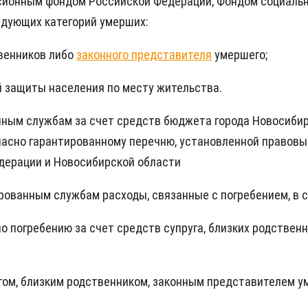
ионным фондом Российской Федерации, Фондом социально
едующих категорий умерших:
твенников либо
законного представителя
умершего;
й защиты населения по месту жительства.
ым службам за счет средств бюджета города Новосибирс
ласно гарантированному перечню, установленной правовы
едерации и Новосибирской области
ованным службам расходы, связанные с погребением, в с
по погребению за счет средств супруга, близких родствен
ругом, близким родственником, законным представителем 