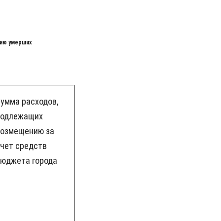
нию умерших
умма расходов,
подлежащих
возмещению за
счет средств
бюджета города