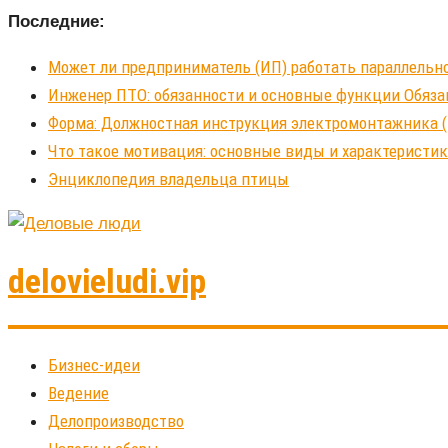
Последние:
Может ли предприниматель (ИП) работать параллельно
Инженер ПТО: обязанности и основные функции Обяза
Форма: Должностная инструкция электромонтажника (
Что такое мотивация: основные виды и характеристи
Энциклопедия владельца птицы
delovieludi.vip
Бизнес-идеи
Ведение
Делопроизводство