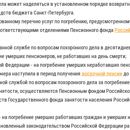
ела может наделяться в установленном порядке возвра
редств бюджета Санкт-Петербурга.
рованному перечню услуг по погребению, предусмотренном
соответствующими отделениями Пенсионного фонда
Росси
нной службе по вопросам похоронного дела в десятиднев
ие умерших пенсионеров, не работавших на день смерти;
ой Федерации - на погребение умерших неработавших пе
онера наступила в период получения
досрочной пенсии
до 
ной службой по вопросам похоронного дела за погребени
анятости, осуществляются Пенсионным фондом Российск
ств Государственного фонда занятости населения Россий
- на погребение умерших работавших граждан и умерших
тановленный законодательством Российской Федерации р