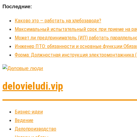
Последние:
Каково это — работать на хлебозаводе?
Максимальный испытательный срок при приеме на рабо
Может ли предприниматель (ИП) работать параллельно
Инженер ПТО: обязанности и основные функции Обяза
Форма: Должностная инструкция электромонтажника (
delovieludi.vip
Бизнес-идеи
Ведение
Делопроизводство