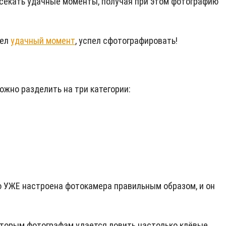
дсекать удачные моменты, получая при этом фотографию
дел
удачный момент
, успел сфотографировать!
ожно разделить на три категории:
его УЖЕ настроена фотокамера правильным образом, и он
оторым фотографам удается ловить настолько клёвые