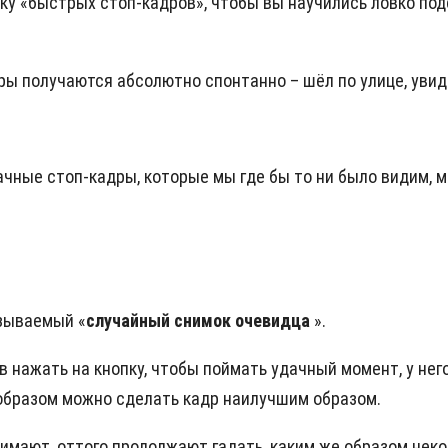
ику «быстрых стоп-кадров», чтобы вы научились ловко по
дры получаются абсолютно спонтанно – шёл по улице, уви
чные стоп-кадры, которые мы где бы то ни было видим, м
азываемый «
случайный снимок очевидца
».
тов нажать на кнопку, чтобы поймать удачный момент, у н
 образом можно сделать кадр наилучшим образом.
имают, оттого продолжают гадать, каким же образом нек